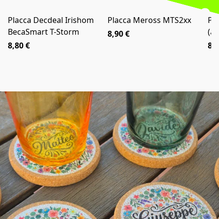
Placca Decdeal Irishom
Placca Meross MTS2xx
Pl
BecaSmart T-Storm
(al
8,90 €
8,80 €
8,9